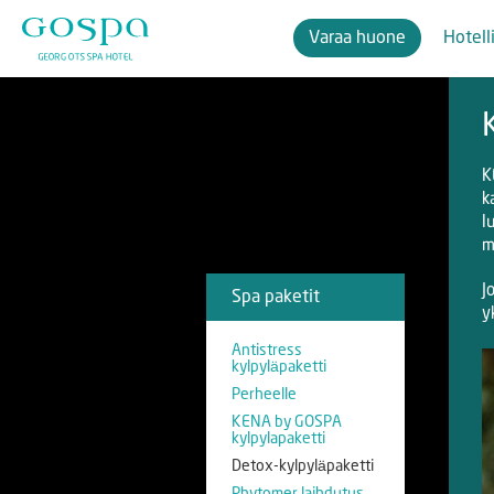
Varaa huone
Hotell
K
k
l
m
J
Spa paketit
y
Antistress
kylpyläpaketti
Perheelle
KENA by GOSPA
kylpylapaketti
Detox-kylpyläpaketti