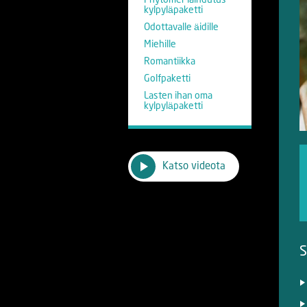
Phytomer laihdutus
kylpyläpaketti
Odottavalle äidille
Miehille
Romantiikka
Golfpaketti
Lasten ihan oma
kylpyläpaketti
Katso videota
S