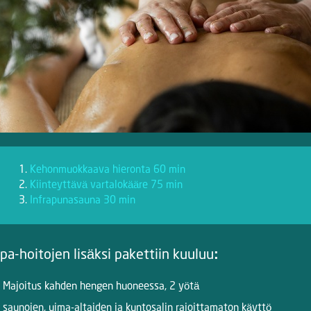
Kehonmuokkaava hieronta 60 min
Kiinteyttävä vartalokääre 75 min
Infrapunasauna 30 min
pa-hoitojen lis
ä
ksi pakettiin kuuluu:
Majoitus kahden hengen huoneessa, 2 yötä
saunojen, uima-altaiden ja kuntosalin rajoittamaton käyttö