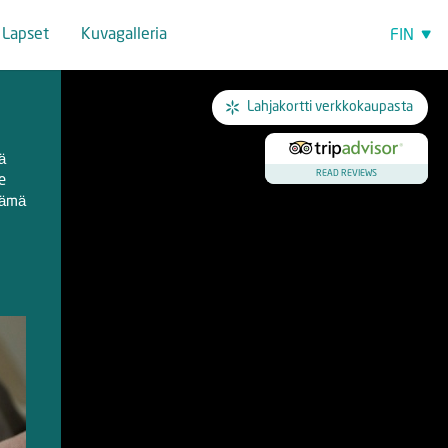
Lapset
Kuvagalleria
FIN
EST
ENG
Lahjakortti verkkokaupasta
LAT
ä
РУС
READ REVIEWS
e
tämä