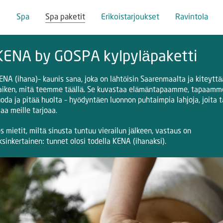
i
Spa
Spa paketit
Erikoistarjoukset
Ravintola
KENA by GOSPA kylpyläpaketti
ENA
(ihana)– kaunis sana, joka on lähtöisin Saarenmaalta ja kiteyttä
aiken, mitä teemme täällä. Se kuvastaa elämäntapaamme, tapaamm
uoda ja pitää huolta – hyödyntäen luonnon puhtaimpia lahjoja, joita 
aa meille tarjoaa.
os mietit, miltä sinusta tuntuu vierailun jälkeen, vastaus on
ksinkertainen: tunnet olosi todella
KENA (ihanaksi)
.